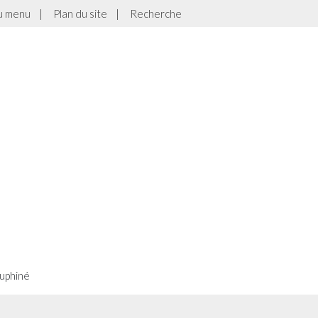
au menu
|
Plan du site
|
Recherche
auphiné