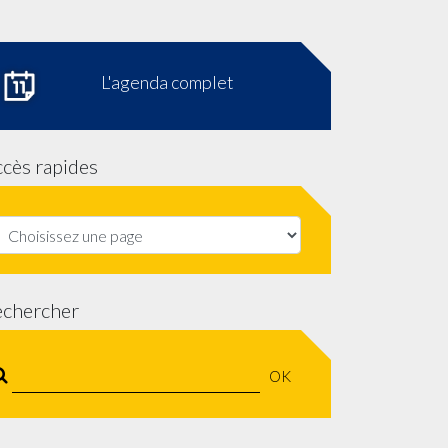
L'agenda complet
cès rapides
echercher
OK