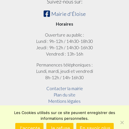
Suivez-nous sur:
Mairie d'Éloise
Horaires
Ouverture au public :
Lundi : 9h-12h / 14h30-18h30
Jeudi : 9h-12h / 14h30-16h30
Vendredi : 13h-16h
Permanences téléphoniques :
Lundi, mardi, jeudi et vendredi
8h-12h / 14h-16h30
Contacter la mairie
Plan du site
Mentions légales
Confidentialité
Les Cookies utilisés sur ce site peuvent enregistrer des
Accessibilité (en cours)
informations personnelles.
Encore un site
Commu'net !
J'accepte
Je refuse
En savoir plus