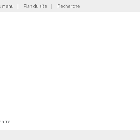
au menu
|
Plan du site
|
Recherche
héâtre