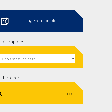
L'agenda complet
cès rapides
echercher
OK