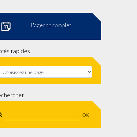
L'agenda complet
cès rapides
echercher
OK