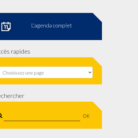
L'agenda complet
cès rapides
echercher
OK