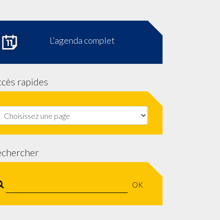
L'agenda complet
cès rapides
echercher
OK