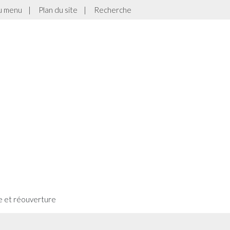
au menu
|
Plan du site
|
Recherche
te et réouverture