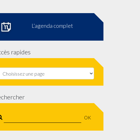
L'agenda complet
cès rapides
echercher
OK