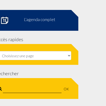
L'agenda complet
cès rapides
echercher
OK