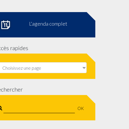
L'agenda complet
cès rapides
echercher
OK