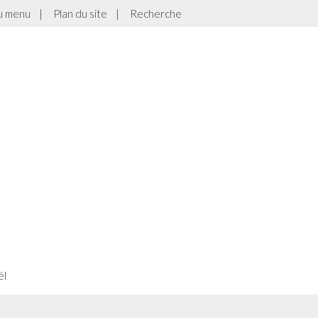
au menu
|
Plan du site
|
Recherche
ël