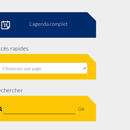
L'agenda complet
cès rapides
echercher
OK