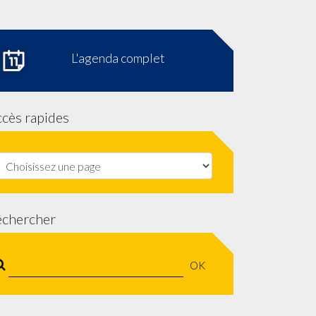
L'agenda complet
cès rapides
echercher
OK